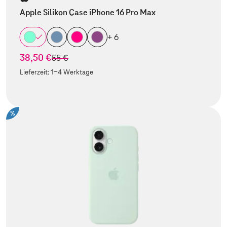
Apple Silikon Case iPhone 16 Pro Max
+ 6
38,50 €
statt
55 €
Lieferzeit:
1-4 Werktage
%