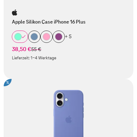
Apple Silikon Case iPhone 16 Plus
+ 5
38,50 €
statt
55 €
Lieferzeit:
1-4 Werktage
%