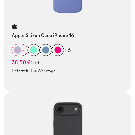
Apple Silikon Case iPhone 16
+ 6
38,50 €
statt
55 €
Lieferzeit:
1-4 Werktage