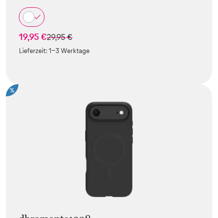
19,95 €
statt
29,95 €
Lieferzeit:
1-3 Werktage
%