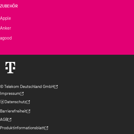
ZUBEHÖR
Apple
Anker
agood
© Telekom Deutschland GmbH
(Der Link wird in einem neuen Tab geöffnet)
Impressum
(Der Link wird in einem neuen Tab geöffnet)
Datenschutz
(Der Link wird in einem neuen Tab geöffnet)
Barrierefreiheit
(Der Link wird in einem neuen Tab geöffnet)
AGB
(Der Link wird in einem neuen Tab geöffnet)
Produktinformationsblatt
(Der Link wird in einem neuen Tab geöffnet)