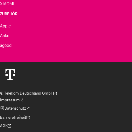
XIAOMI
ZUBEHÖR
Apple
Anker
agood
© Telekom Deutschland GmbH
(Der Link wird in einem neuen Tab geöffnet)
Impressum
(Der Link wird in einem neuen Tab geöffnet)
Datenschutz
(Der Link wird in einem neuen Tab geöffnet)
Barrierefreiheit
(Der Link wird in einem neuen Tab geöffnet)
AGB
(Der Link wird in einem neuen Tab geöffnet)