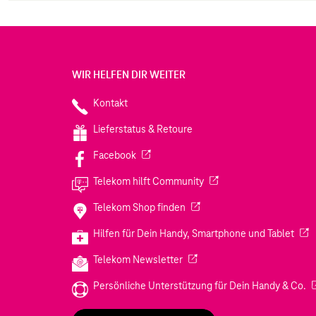
WIR HELFEN DIR WEITER
Kontakt
Lieferstatus & Retoure
(Wird in einem neuen Tab geöffnet)
Facebook
(Wird in einem neuen Tab
Telekom hilft Community
(Wird in einem neuen Tab geö
Telekom Shop finden
(Wir
Hilfen für Dein Handy, Smartphone und Tablet
(Wird in einem neuen Tab geöf
Telekom Newsletter
(W
Persönliche Unterstützung für Dein Handy & Co.