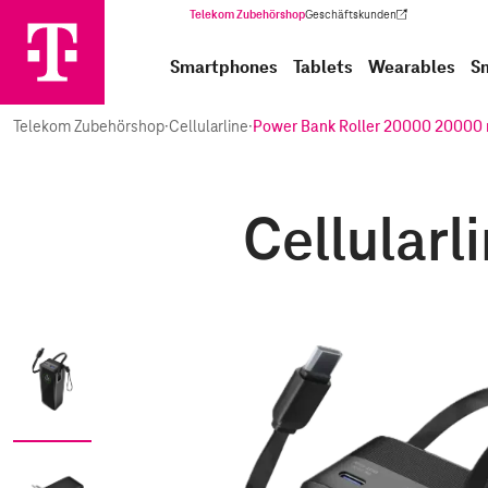
Telekom Zubehörshop
Geschäftskunden
(Wird in einem neuen Tab geöffnet)
Smartphones
Tablets
Wearables
S
Telekom Zubehörshop
·
Cellularline
·
Power Bank Roller 20000 20000
Cellularl