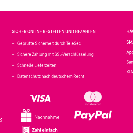
SICHER ONLINE BESTELLEN UND BEZAHLEN
HÄ
SM
Geprüfte Sicherheit durch TeleSec
Ap
Sichere Zahlung mit SSL-Verschlüsselung
Sa
Schnelle Lieferzeiten
XI
 geöffnet)
Datenschutz nach deutschem Recht
ffnet)
d in einem neuen Tab geöffnet)
fnet)
Nachnahme
ird in einem neuen Tab geöffnet)