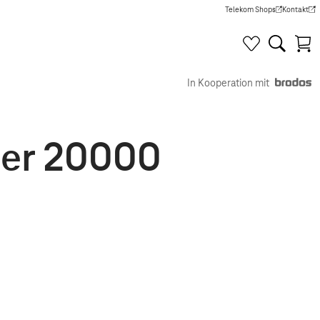
Telekom Shops
Kontakt
(Wird in einem neuen Tab g
(Wird in e
In Kooperation mit
ller 20000