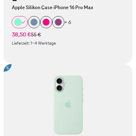
Apple Silikon Case iPhone 16 Pro Max
+ 6
38,50 €
statt
55 €
Lieferzeit:
1-4 Werktage
%