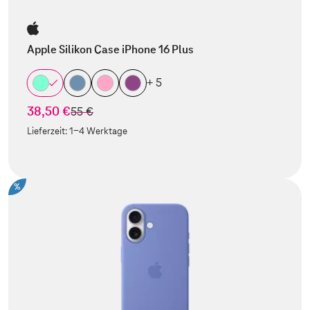
Apple Silikon Case iPhone 16 Plus
+ 5
38,50 €
statt
55 €
Lieferzeit:
1-4 Werktage
%