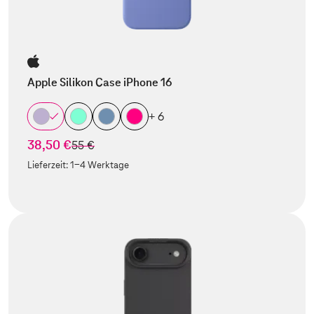
Apple Silikon Case iPhone 16
+ 6
38,50 €
statt
55 €
Lieferzeit:
1-4 Werktage