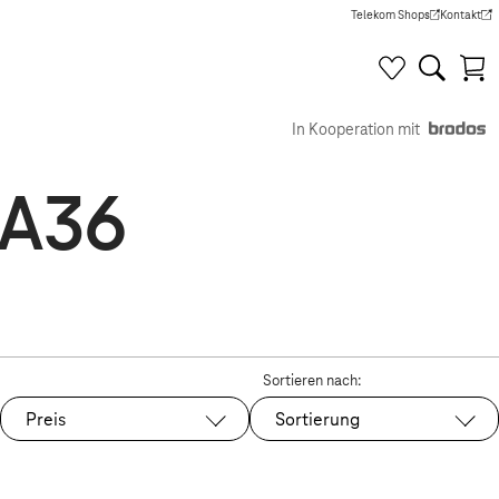
Telekom Shops
Kontakt
(Wird in einem neuen Tab g
(Wird in e
In Kooperation mit
 A36
Sortieren nach:
Preis
Sortierung