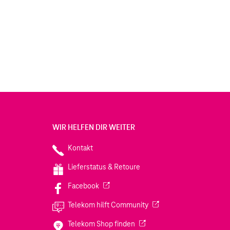
WIR HELFEN DIR WEITER
Kontakt
Lieferstatus & Retoure
(Wird in einem neuen Tab geöffnet)
Facebook
(Wird in einem neuen Tab
Telekom hilft Community
(Wird in einem neuen Tab geö
Telekom Shop finden