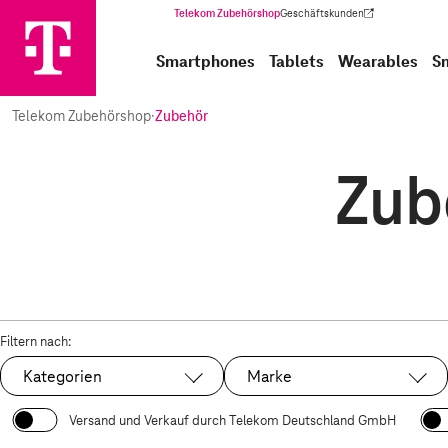
Telekom Zubehörshop
Geschäftskunden
(Wird in einem neuen Tab geöffnet)
Smartphones
Tablets
Wearables
S
Telekom Zubehörshop
·
Zubehör
Zub
Filtern nach:
Kategorien
Marke
Versand und Verkauf durch Telekom Deutschland GmbH