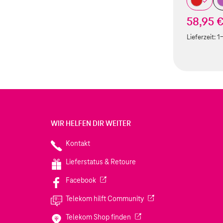
58,95 
Lieferzeit:
1
WIR HELFEN DIR WEITER
Kontakt
Lieferstatus & Retoure
(Wird in einem neuen Tab geöffnet)
Facebook
(Wird in einem neuen Tab
Telekom hilft Community
(Wird in einem neuen Tab geö
Telekom Shop finden