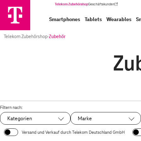
Telekom Zubehörshop
Geschäftskunden
(Wird in einem neuen Tab geöffnet)
Smartphones
Tablets
Wearables
S
Telekom Zubehörshop
·
Zubehör
Zu
Filtern nach:
Kategorien
Marke
Versand und Verkauf durch Telekom Deutschland GmbH