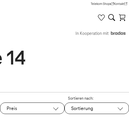
Telekom Shops
Kontakt
(Wird in einem neuen Tab g
(Wird in e
In Kooperation mit
 14
Sortieren nach:
Preis
Sortierung