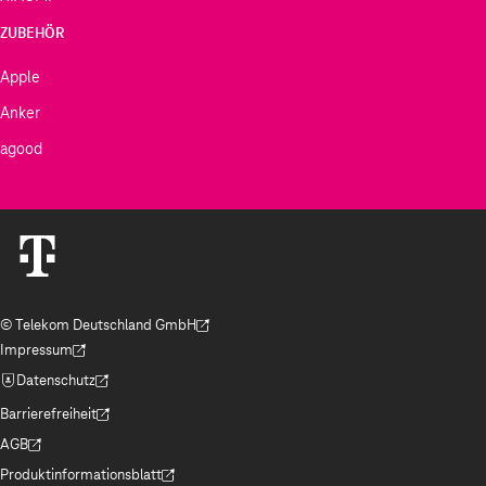
ZUBEHÖR
Apple
Anker
agood
© Telekom Deutschland GmbH
(Der Link wird in einem neuen Tab geöffnet)
Impressum
(Der Link wird in einem neuen Tab geöffnet)
Datenschutz
(Der Link wird in einem neuen Tab geöffnet)
Barrierefreiheit
(Der Link wird in einem neuen Tab geöffnet)
AGB
(Der Link wird in einem neuen Tab geöffnet)
Produktinformationsblatt
(Der Link wird in einem neuen Tab geöffnet)