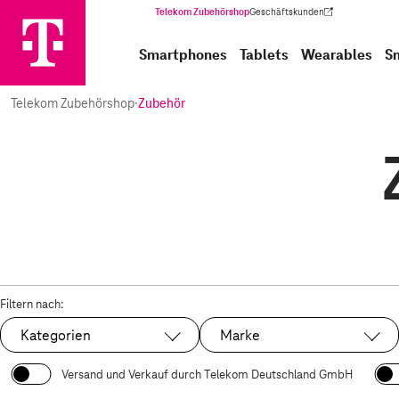
Telekom Zubehörshop
Geschäftskunden
(Wird in einem neuen Tab geöffnet)
Smartphones
Tablets
Wearables
S
Telekom Zubehörshop
·
Zubehör
Filtern nach:
Kategorien
Marke
Versand und Verkauf durch Telekom Deutschland GmbH