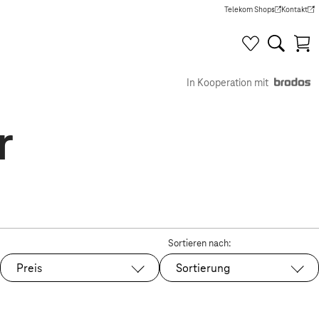
Telekom Shops
Kontakt
(Wird in einem neuen Tab g
(Wird in e
In Kooperation mit
r
Sortieren nach:
Preis
Sortierung