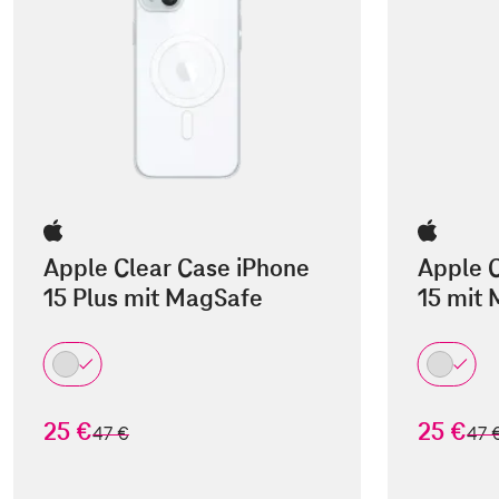
Apple Clear Case iPhone
Apple C
15 Plus mit MagSafe
15 mit
25 €
25 €
statt
stat
47 €
47 