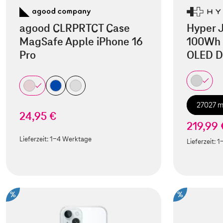
agood CLRPRTCT Case
Hyper 
MagSafe Apple iPhone 16
100Wh 
Pro
OLED D
27027 
24,95 €
219,99 
Lieferzeit:
1-4 Werktage
Lieferzeit:
1
%
%