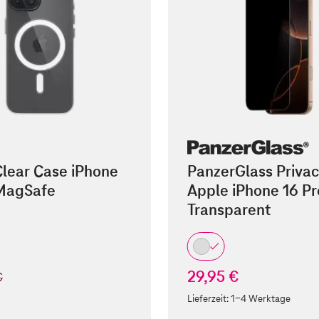
lear Case iPhone
PanzerGlass Privac
 MagSafe
Apple iPhone 16 P
Transparent
29,95 €
t
€
Lieferzeit:
1-4 Werktage