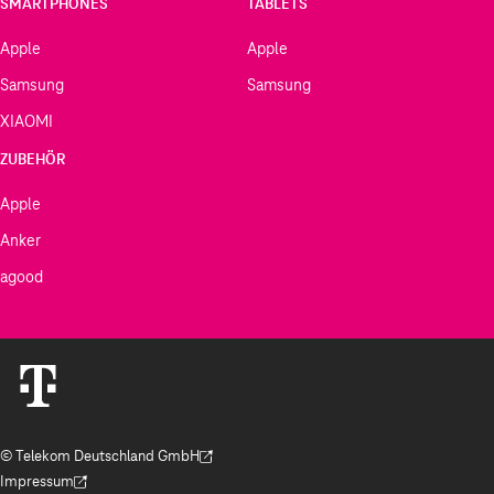
SMARTPHONES
TABLETS
Apple
Apple
Samsung
Samsung
XIAOMI
ZUBEHÖR
Apple
Anker
agood
© Telekom Deutschland GmbH
(Der Link wird in einem neuen Tab geöffnet)
Impressum
(Der Link wird in einem neuen Tab geöffnet)