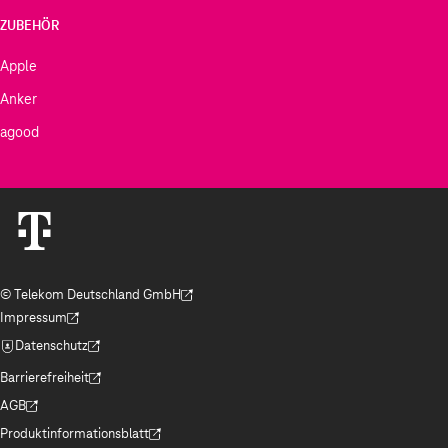
ZUBEHÖR
Apple
Anker
agood
© Telekom Deutschland GmbH
(Der Link wird in einem neuen Tab geöffnet)
Impressum
(Der Link wird in einem neuen Tab geöffnet)
Datenschutz
(Der Link wird in einem neuen Tab geöffnet)
Barrierefreiheit
(Der Link wird in einem neuen Tab geöffnet)
AGB
(Der Link wird in einem neuen Tab geöffnet)
Produktinformationsblatt
(Der Link wird in einem neuen Tab geöffnet)