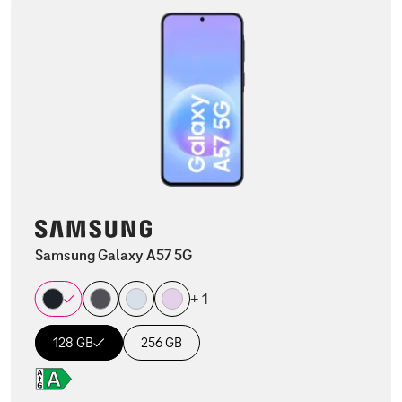
Samsung Galaxy A57 5G
+ 1
128 GB
256 GB