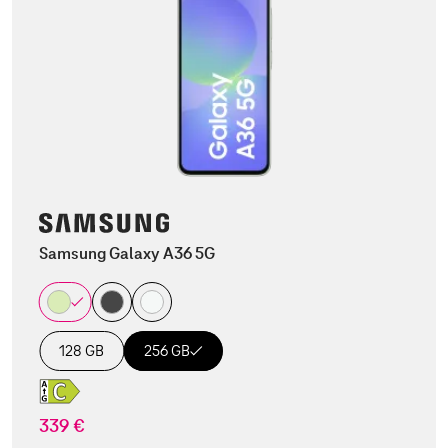
Samsung Galaxy A36 5G
128 GB
256 GB
339 €