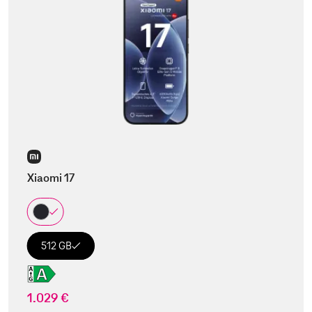
Xiaomi 17
512 GB
1.029 €