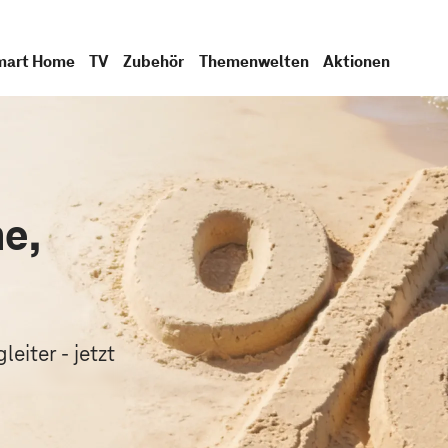
mart Home
TV
Zubehör
Themenwelten
Aktionen
e,
.
eiter - jetzt