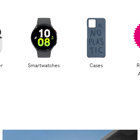
er
Smartwatches
Cases
R