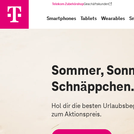
Telekom Zubehörshop
Geschäftskunden
(Wird in einem neuen Tab geöffnet)
Smartphones
Tablets
Wearables
S
Sommer, Sonn
Schnäppchen
Hol dir die besten Urlaubsbegl
zum Aktionspreis.