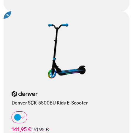
%
Denver SCK-5500BU Kids E-Scooter
141,95 €
statt
161,95 €