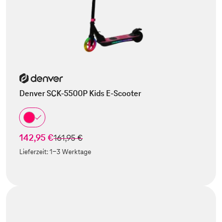
Denver SCK-5500P Kids E-Scooter
142,95 €
statt
161,95 €
Lieferzeit:
1-3 Werktage