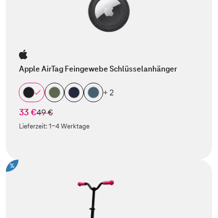
Apple AirTag Feingewebe Schlüsselanhänger
+ 2
33 €
statt
49 €
Lieferzeit:
1-4 Werktage
%