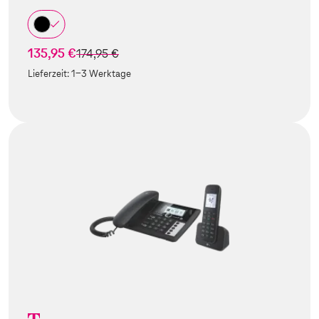
135,95 €
statt
174,95 €
Lieferzeit:
1-3 Werktage