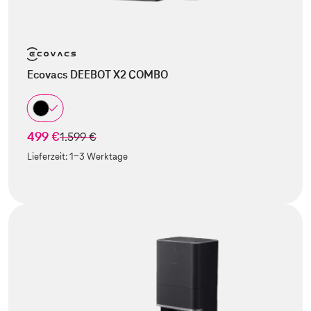
Ecovacs DEEBOT X2 COMBO
499 €
statt
1.599 €
Lieferzeit:
1-3 Werktage