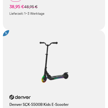
38,95 €
statt
48,95 €
Lieferzeit:
1-3 Werktage
%
Denver SCK-5500B Kids E-Scooter