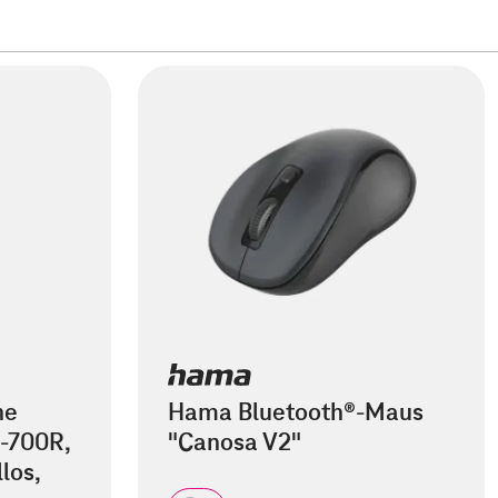
he
Hama Bluetooth®-Maus
-700R,
"Canosa V2"
los,