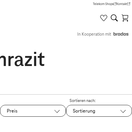
Telekom Shops
Kontakt
(Wird in einem neuen Tab g
(Wird in e
In Kooperation mit
hrazit
Sortieren nach:
Preis
Sortierung