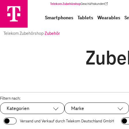
Telekom Zubehörshop
Geschäftskunden
(Wird in einem neuen Tab geöffnet)
Smartphones
Tablets
Wearables
S
Telekom Zubehörshop
·
Zubehör
Zubeh
Filtern nach:
Kategorien
Marke
Versand und Verkauf durch Telekom Deutschland GmbH