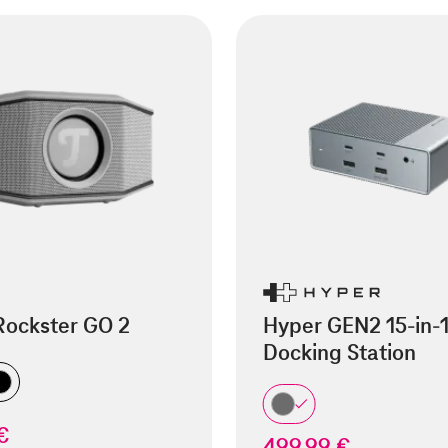
Rockster GO 2
Hyper GEN2 15-in-
Docking Station
€
499,99 €