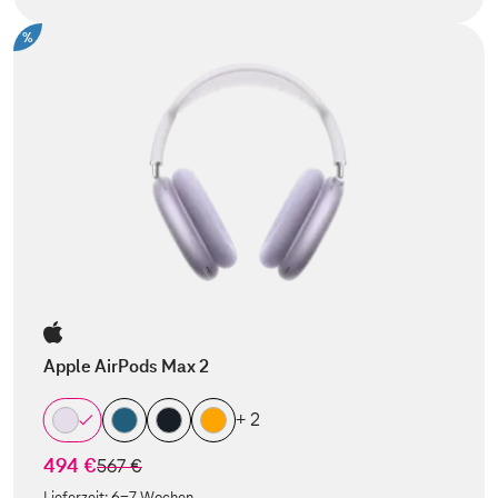
%
Apple AirPods Max 2
+ 2
494 €
statt
567 €
Lieferzeit:
6-7 Wochen