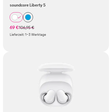
soundcore Liberty 5
69 €
statt
106,95 €
Lieferzeit:
1-3 Werktage