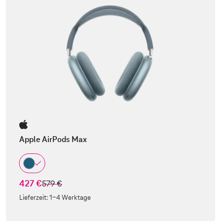
Apple AirPods Max
427 €
statt
579 €
Lieferzeit:
1-4 Werktage