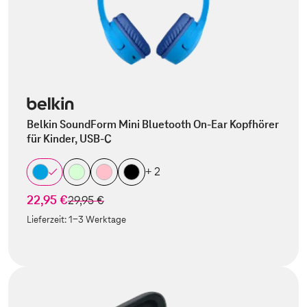
Belkin SoundForm Mini Bluetooth On-Ear Kopfhörer
für Kinder, USB-C
+ 2
22,95 €
statt
29,95 €
Lieferzeit:
1-3 Werktage