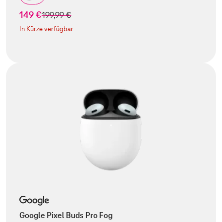
149 €
statt
199,99 €
In Kürze verfügbar
Google Pixel Buds Pro Fog