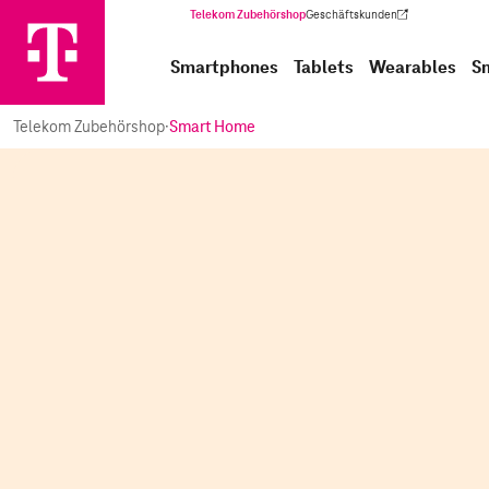
Telekom Zubehörshop
Geschäftskunden
(Wird in einem neuen Tab geöffnet)
Smartphones
Tablets
Wearables
S
Telekom Zubehörshop
·
Smart Home