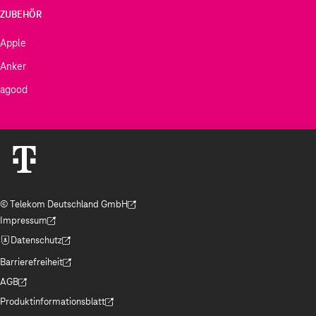
ZUBEHÖR
Apple
Anker
agood
© Telekom Deutschland GmbH
(Der Link wird in einem neuen Tab geöffnet)
Impressum
(Der Link wird in einem neuen Tab geöffnet)
Datenschutz
(Der Link wird in einem neuen Tab geöffnet)
Barrierefreiheit
(Der Link wird in einem neuen Tab geöffnet)
AGB
(Der Link wird in einem neuen Tab geöffnet)
Produktinformationsblatt
(Der Link wird in einem neuen Tab geöffnet)