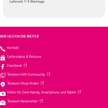
Lieferzeit:
1-3 Werktage
WIR HELFEN DIR WEITER
Kontakt
Lieferstatus & Retoure
(Wird in einem neuen Tab geöffnet)
Facebook
(Wird in einem neuen Tab geöffnet)
Telekom hilft Community
(Wird in einem neuen Tab geöffnet)
Telekom Shop finden
(Wird in einem neuen
Hilfen für Dein Handy, Smartphone und Tablet
(Wird in einem neuen Tab geöffnet)
Telekom Newsletter