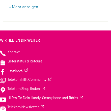
integrierten Magneten kannst du ganz einfach
Mehr anzeigen
nützliches Zubehör befestigen und kabelloses Laden
komfortabel nutzen.
WIR HELFEN DIR WEITER
Kontakt
Lieferstatus & Retoure
(Wird in einem neuen Tab geöffnet)
Facebook
(Wird in einem neuen Tab geöffnet)
Telekom hilft Community
(Wird in einem neuen Tab geöffnet)
Telekom Shop finden
(Wird in einem neuen
Hilfen für Dein Handy, Smartphone und Tablet
(Wird in einem neuen Tab geöffnet)
Telekom Newsletter