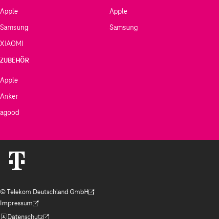
Apple
Apple
Samsung
Samsung
XIAOMI
ZUBEHÖR
Apple
Anker
agood
© Telekom Deutschland GmbH
(Der Link wird in einem neuen Tab geöffnet)
Impressum
(Der Link wird in einem neuen Tab geöffnet)
Datenschutz