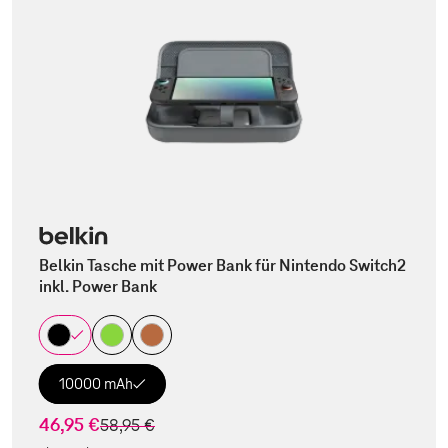
Belkin Tasche mit Power Bank für Nintendo Switch2
inkl. Power Bank
10000 mAh
46,95 €
statt
58,95 €