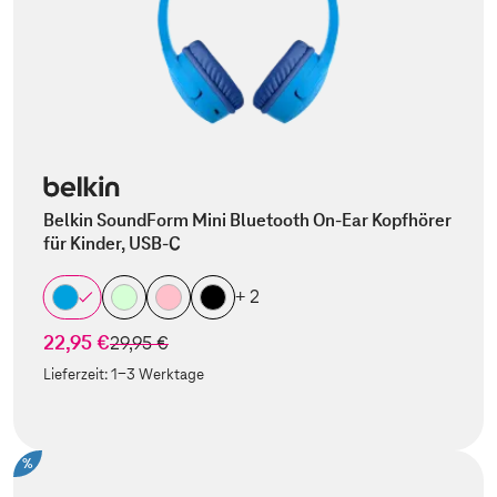
Belkin SoundForm Mini Bluetooth On-Ear Kopfhörer
für Kinder, USB-C
+ 2
22,95 €
statt
29,95 €
Lieferzeit:
1-3 Werktage
%