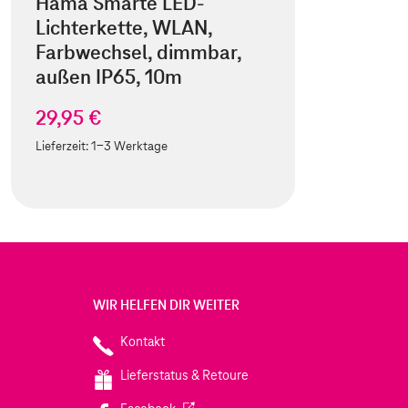
Hama Smarte LED-
Lichterkette, WLAN,
Farbwechsel, dimmbar,
außen IP65, 10m
29,95 €
Lieferzeit:
1-3 Werktage
WIR HELFEN DIR WEITER
Kontakt
Lieferstatus & Retoure
(Wird in einem neuen Tab geöffnet)