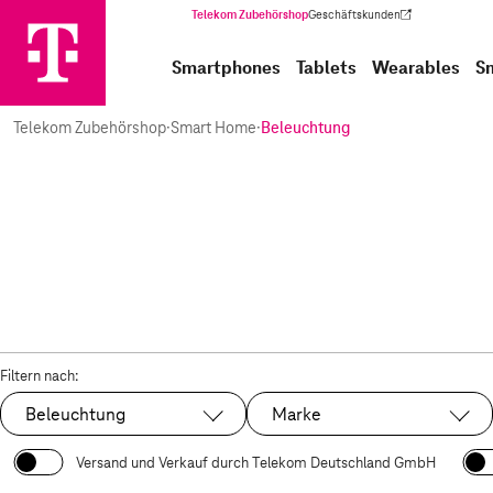
Telekom Zubehörshop
Geschäftskunden
(Wird in einem neuen Tab geöffnet)
Smartphones
Tablets
Wearables
S
Telekom Zubehörshop
·
Smart Home
·
Beleuchtung
Filtern nach:
Beleuchtung
Marke
Ausgewählt:
Versand und Verkauf durch Telekom Deutschland GmbH