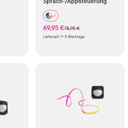
Sprach-/Appsteuerung
69,95 €
statt
78,95 €
Lieferzeit:
1-3 Werktage