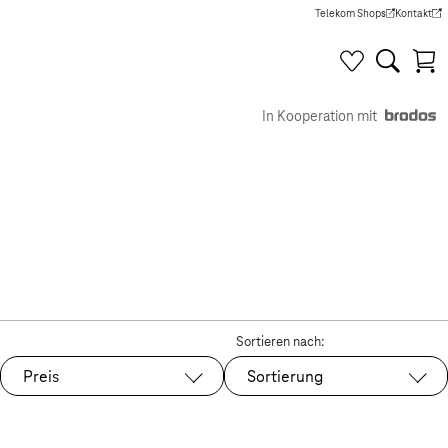
Telekom Shops
Kontakt
(Wird in einem neuen Tab g
(Wird in e
In Kooperation mit
Sortieren nach:
Preis
Sortierung