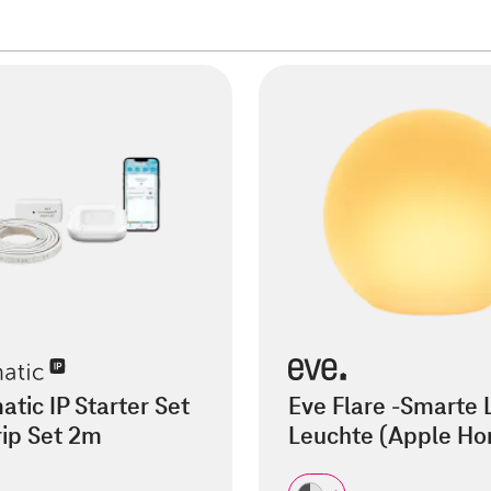
ic IP Starter Set
Eve Flare -Smarte 
rip Set 2m
Leuchte (Apple H