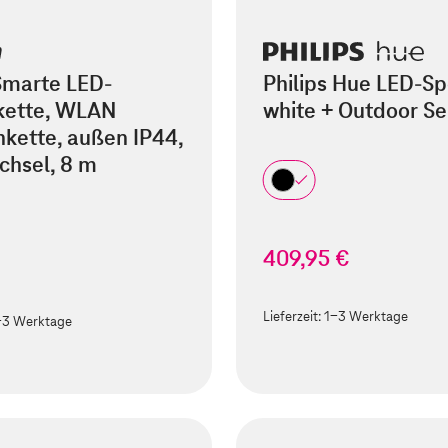
marte LED-
Philips Hue LED-Spo
rkette, WLAN
white + Outdoor Se
kette, außen IP44,
chsel, 8 m
409,95 €
€
Lieferzeit:
1-3 Werktage
-3 Werktage