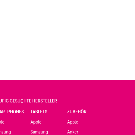
UFIG GESUCHTE HERSTELLER
ARTPHONES
TABLETS
ZUBEHÖR
ple
Apple
Apple
msung
Samsung
Anker