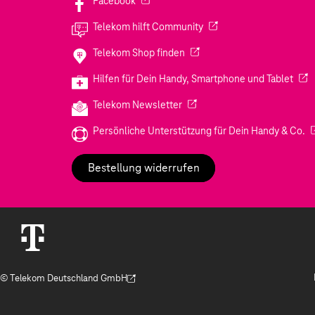
Facebook
(Wird in einem neuen Tab
Telekom hilft Community
(Wird in einem neuen Tab geö
Telekom Shop finden
(Wir
Hilfen für Dein Handy, Smartphone und Tablet
(Wird in einem neuen Tab geöf
Telekom Newsletter
(W
Persönliche Unterstützung für Dein Handy & Co.
Bestellung widerrufen
© Telekom Deutschland GmbH
(Der Link wird in einem neuen Tab geöffnet)