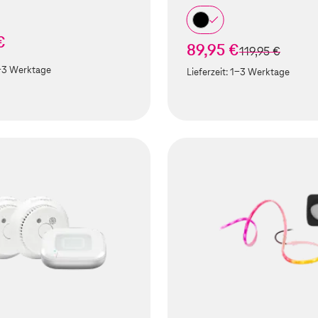
€
89,95 €
statt
119,95 €
-3 Werktage
Lieferzeit:
1-3 Werktage