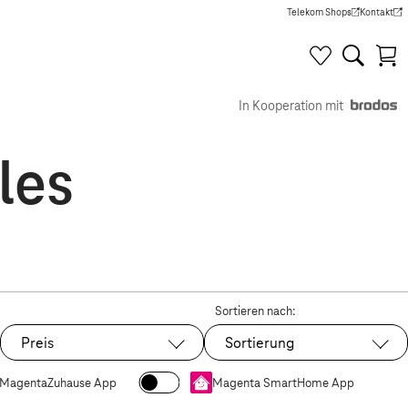
Telekom Shops
Kontakt
(Wird in einem neuen Tab g
(Wird in e
In Kooperation mit
les
Sortieren nach:
Preis
Sortierung
MagentaZuhause App
Magenta SmartHome App