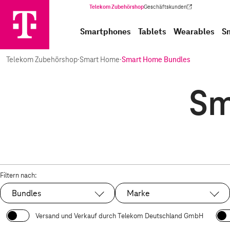
Telekom Zubehörshop
Geschäftskunden
(Wird in einem neuen Tab geöffnet)
Smartphones
Tablets
Wearables
S
Telekom Zubehörshop
·
Smart Home
·
Smart Home Bundles
Sm
Filtern nach:
Bundles
Marke
Ausgewählt:
Versand und Verkauf durch Telekom Deutschland GmbH