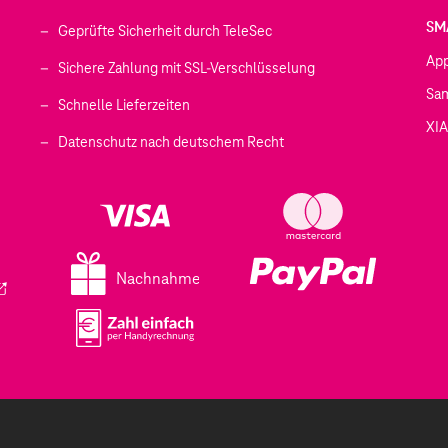
SM
Geprüfte Sicherheit durch TeleSec
Ap
Sichere Zahlung mit SSL-Verschlüsselung
Sa
Schnelle Lieferzeiten
XI
 geöffnet)
Datenschutz nach deutschem Recht
ffnet)
d in einem neuen Tab geöffnet)
fnet)
Nachnahme
ird in einem neuen Tab geöffnet)