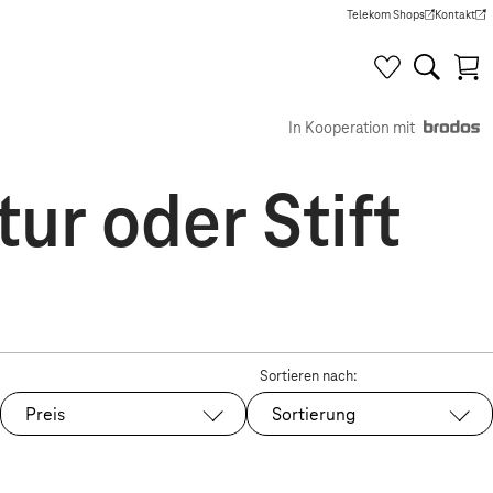
Telekom Shops
Kontakt
(Wird in einem neuen Tab g
(Wird in e
In Kooperation mit
ur oder Stift
Sortieren nach:
Preis
Sortierung