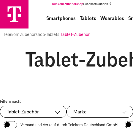
Telekom Zubehörshop
Geschäftskunden
(Wird in einem neuen Tab geöffnet)
Smartphones
Tablets
Wearables
S
Telekom Zubehörshop
·
Tablets
·
Tablet-Zubehör
Tablet-Zubeh
Filtern nach:
Tablet-Zubehör
Marke
Ausgewählt:
Versand und Verkauf durch Telekom Deutschland GmbH