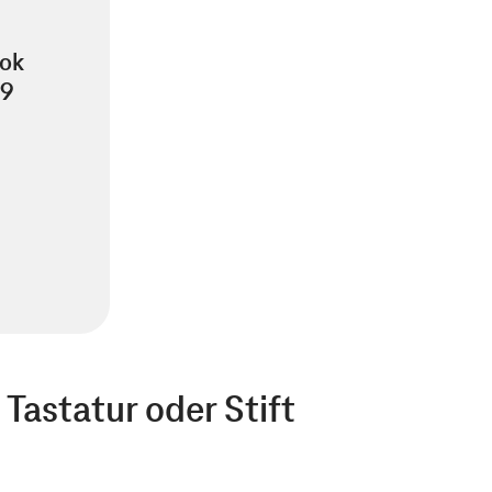
ok
S9
 Tastatur oder Stift