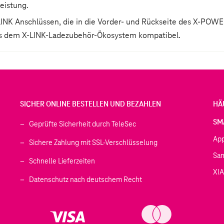
eistung.
NK Anschlüssen, die in die Vorder- und Rückseite des X-POWER
 aus dem X-LINK-Ladezubehör-Ökosystem kompatibel.
SICHER ONLINE BESTELLEN UND BEZAHLEN
HÄ
SM
Geprüfte Sicherheit durch TeleSec
Ap
Sichere Zahlung mit SSL-Verschlüsselung
Sa
Schnelle Lieferzeiten
XI
 geöffnet)
Datenschutz nach deutschem Recht
ffnet)
d in einem neuen Tab geöffnet)