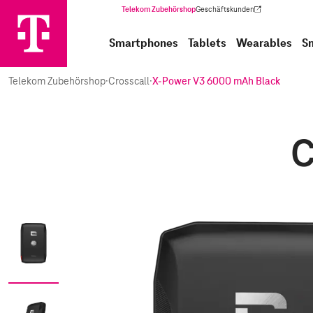
Telekom Zubehörshop
Geschäftskunden
(Wird in einem neuen Tab geöffnet)
Smartphones
Tablets
Wearables
S
Telekom Zubehörshop
·
Crosscall
·
X-Power V3 6000 mAh Black
C