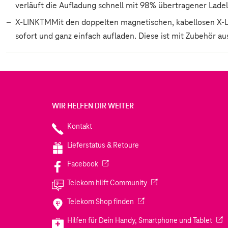
verläuft die Aufladung schnell mit 98% übertragener Ladel
X-LINKTMMit den doppelten magnetischen, kabellosen X-LI
sofort und ganz einfach aufladen. Diese ist mit Zubehör
WIR HELFEN DIR WEITER
Kontakt
Lieferstatus & Retoure
(Wird in einem neuen Tab geöffnet)
Facebook
(Wird in einem neuen Tab
Telekom hilft Community
(Wird in einem neuen Tab geö
Telekom Shop finden
(Wir
Hilfen für Dein Handy, Smartphone und Tablet