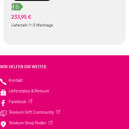
233,95 €
Lieferzeit:
1-3 Werktage
WIR HELFEN DIR WEITER
Kontakt
Lieferstatus & Retoure
(Wird in einem neuen Tab geöffnet)
Facebook
(Wird in einem neuen Tab geöffnet)
Telekom hilft Community
(Wird in einem neuen Tab geöffnet)
Telekom Shop finden