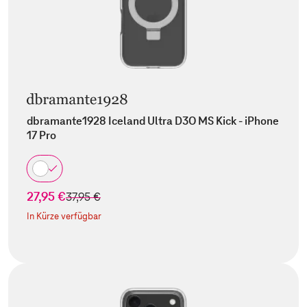
dbramante1928 Iceland Ultra D3O MS Kick - iPhone
17 Pro
27,95 €
statt
37,95 €
In Kürze verfügbar