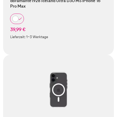
dbramante1928 Iceland Ultra D3O MS iPhone 16
Pro Max
39,99 €
Lieferzeit:
1-3 Werktage