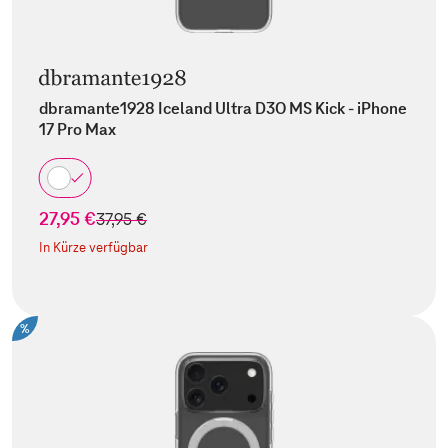
dbramante1928 Iceland Ultra D3O MS Kick - iPhone
17 Pro Max
27,95 €
statt
37,95 €
In Kürze verfügbar
%