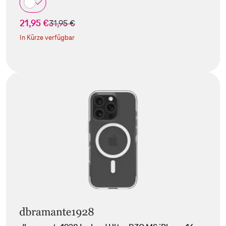
21,95 €
statt
31,95 €
In Kürze verfügbar