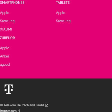
SMARTPHONES
TABLETS
Apple
Apple
Samsung
Samsung
XIAOMI
ZUBEHÖR
Apple
Anker
agood
© Telekom Deutschland GmbH
(Der Link wird in einem neuen Tab geöffnet)
Impressum