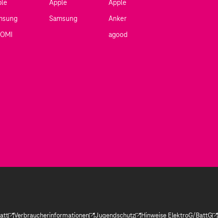
ple
Apple
Apple
msung
Samsung
Anker
AOMI
agood
att
Verbraucherinformationen
Jugendschutz
Hinweise ElektroG/BattG