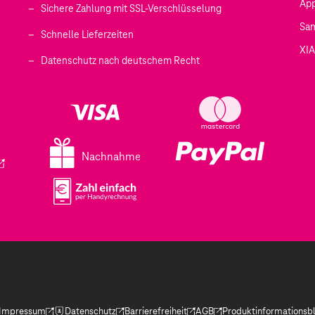
Ap
Sichere Zahlung mit SSL-Verschlüsselung
Sa
Schnelle Lieferzeiten
XI
 geöffnet)
Datenschutz nach deutschem Recht
ffnet)
d in einem neuen Tab geöffnet)
fnet)
Nachnahme
ird in einem neuen Tab geöffnet)
Impressum
Datenschutz
Barrierefreiheit
AGB
Produktinformationsbl