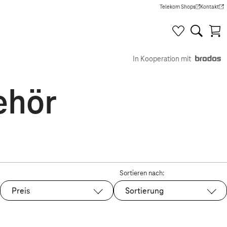
Telekom Shops
Kontakt
(Wird in einem neuen Tab g
(Wird in e
In Kooperation mit
ehör
Sortieren nach:
Preis
Sortierung