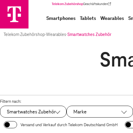
Telekom Zubehörshop
Geschäftskunden
(Wird in einem neuen Tab geöffnet)
Smartphones
Tablets
Wearables
S
Telekom Zubehörshop
·
Wearables
·
Smartwatches Zubehör
Sma
Filtern nach:
Smartwatches Zubehör
Marke
Ausgewählt:
Versand und Verkauf durch Telekom Deutschland GmbH