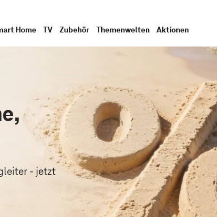
mart Home
TV
Zubehör
Themenwelten
Aktionen
e,
.
eiter - jetzt