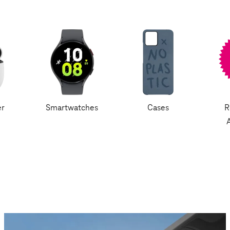
er
Smartwatches
Cases
R