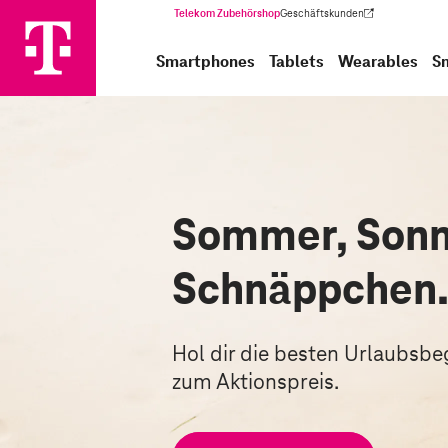
Telekom Zubehörshop
Geschäftskunden
(Wird in einem neuen Tab geöffnet)
Smartphones
Tablets
Wearables
S
Sommer, Sonn
Schnäppchen
Hol dir die besten Urlaubsbegl
zum Aktionspreis.