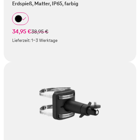
Erdspieß, Matter, IP65, farbig
34,95 €
statt
38,95 €
Lieferzeit:
1-3 Werktage