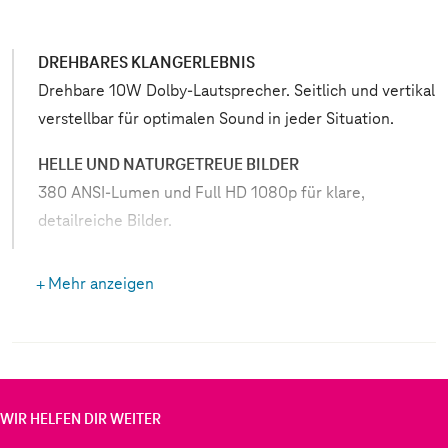
DREHBARES KLANGERLEBNIS
Drehbare 10W Dolby-Lautsprecher. Seitlich und vertikal
verstellbar für optimalen Sound in jeder Situation.
HELLE UND NATURGETREUE BILDER
380 ANSI-Lumen und Full HD 1080p für klare,
detailreiche Bilder.
ENTWICKELT FÜR DAUERHAFT KLARE SICHT
Mehr anzeigen
Vollglaslinse und geschlossenes System schützen vor
Staub und sorgen für dauerhaft klare Bilder.
INTELLIGENTE EINRICHTUNG IN SEKUNDEN (IEA 3.0)
Einstecken und starten: automatische Bildanpassung
WIR HELFEN DIR WEITER
für sofort perfekte Projektion