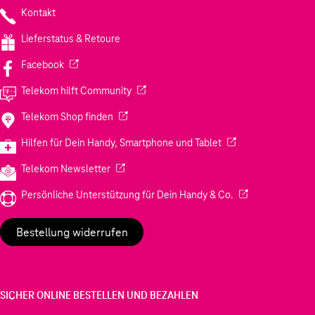
Kontakt
GOOGLE TV - ALLES AN EINEM ORT
Streamen Sie Netflix, Youtube und mehr direkt von
Lieferstatus & Retoure
Projektor ohne Zusatzgeräte.
(Wird in einem neuen Tab geöffnet)
Facebook
(Wird in einem neuen Tab geöffnet)
Telekom hilft Community
(Wird in einem neuen Tab geöffnet)
Telekom Shop finden
(Wird in einem neuen
Hilfen für Dein Handy, Smartphone und Tablet
(Wird in einem neuen Tab geöffnet)
Telekom Newsletter
(Wird in einem neu
Persönliche Unterstützung für Dein Handy & Co.
Bestellung widerrufen
SICHER ONLINE BESTELLEN UND BEZAHLEN