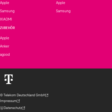
Apple
Apple
Samsung
Samsung
XIAOMI
ZUBEHÖR
Apple
Anker
agood
© Telekom Deutschland GmbH
(Der Link wird in einem neuen Tab geöffnet)
Impressum
(Der Link wird in einem neuen Tab geöffnet)
Datenschutz
(Der Link wird in einem neuen Tab geöffnet)