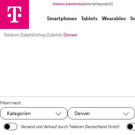
Telekom Zubehörshop
Geschäftskunden
(Wird in einem neuen Tab geöffnet)
Smartphones
Tablets
Wearables
S
Telekom Zubehörshop
·
Zubehör
·
Denver
Filtern nach:
Kategorien
Denver
Ausgewählt:
Versand und Verkauf durch Telekom Deutschland GmbH