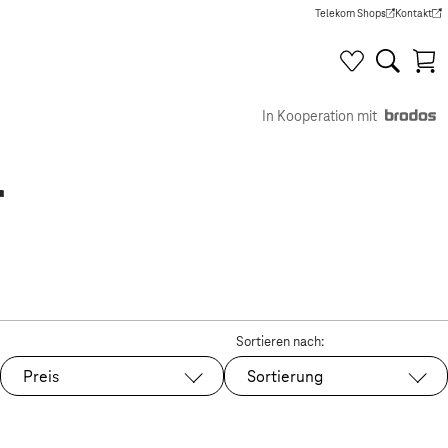
Telekom Shops
Kontakt
(Wird in einem neuen Tab g
(Wird in e
In Kooperation mit
r
Sortieren nach:
Preis
Sortierung