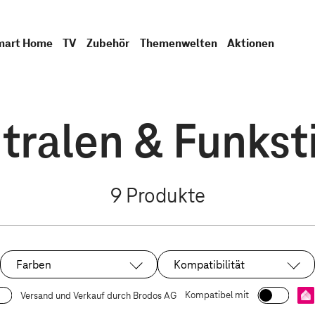
mart Home
TV
Zubehör
Themenwelten
Aktionen
tralen & Funkst
9
Produkte
Farben
Kompatibilität
Kompatibel mit
Versand und Verkauf durch Brodos AG