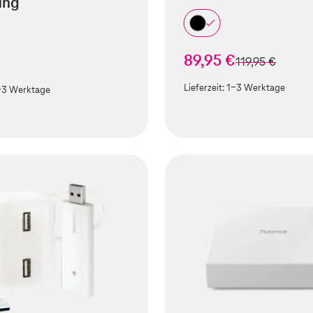
ung
89,95 €
statt
119,95 €
€
Lieferzeit:
1-3 Werktage
-3 Werktage