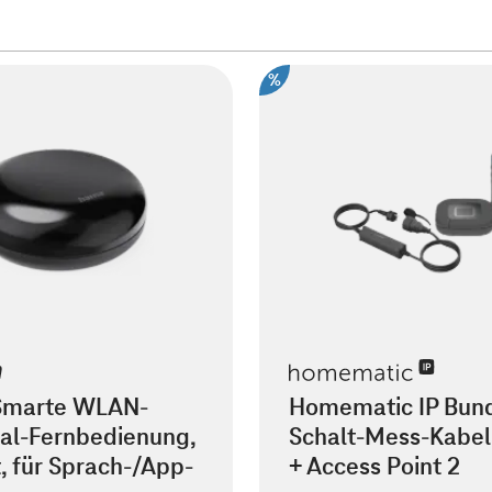
%
Smarte WLAN-
Homematic IP Bun
sal-Fernbedienung,
Schalt-Mess-Kabel
t, für Sprach-/App-
+ Access Point 2