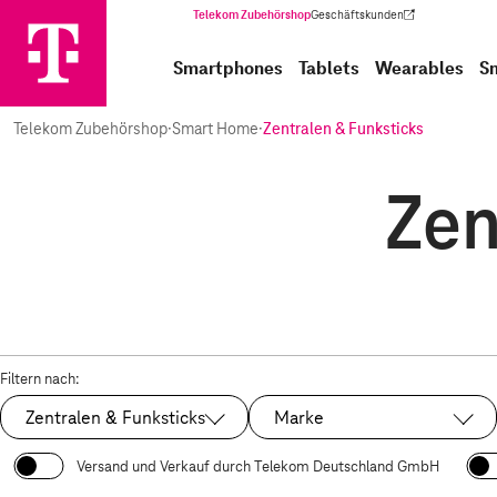
Telekom Zubehörshop
Geschäftskunden
(Wird in einem neuen Tab geöffnet)
Smartphones
Tablets
Wearables
S
Telekom Zubehörshop
·
Smart Home
·
Zentralen & Funksticks
Zen
Filtern nach:
Zentralen & Funksticks
Marke
Ausgewählt:
Versand und Verkauf durch Telekom Deutschland GmbH