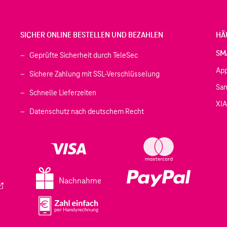
SICHER ONLINE BESTELLEN UND BEZAHLEN
HÄ
SM
Geprüfte Sicherheit durch TeleSec
Ap
Sichere Zahlung mit SSL-Verschlüsselung
Sa
Schnelle Lieferzeiten
XI
 geöffnet)
Datenschutz nach deutschem Recht
ffnet)
d in einem neuen Tab geöffnet)
fnet)
Nachnahme
ird in einem neuen Tab geöffnet)