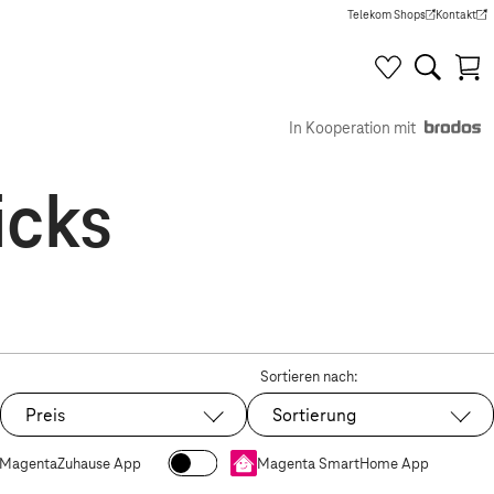
Telekom Shops
Kontakt
(Wird in einem neuen Tab g
(Wird in e
In Kooperation mit
icks
Sortieren nach:
Preis
Sortierung
MagentaZuhause App
Magenta SmartHome App