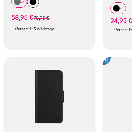
58,95 €
statt
78,95 €
24,95 
Lieferzeit:
1-3 Werktage
Lieferzeit:
1
%