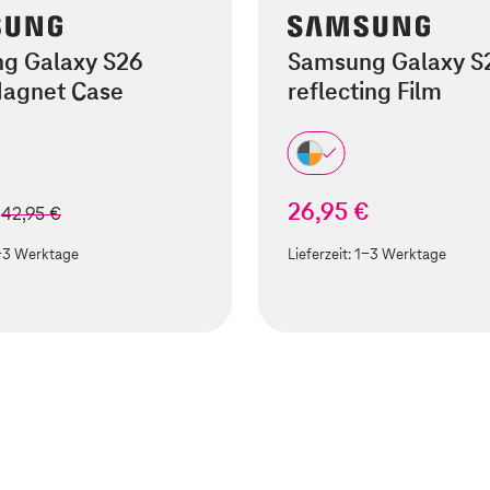
g Galaxy S26
Samsung Galaxy S2
Magnet Case
reflecting Film
€
26,95 €
statt
42,95 €
-3 Werktage
Lieferzeit:
1-3 Werktage