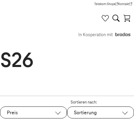
Telekom Shops
Kontakt
(Wird in einem neuen Tab g
(Wird in e
In Kooperation mit
 S26
Sortieren nach:
Preis
Sortierung