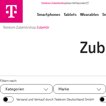
Telekom Zubehörshop
Geschäftskunden
(Wird in einem neuen Tab geöffnet)
Smartphones
Tablets
Wearables
S
Telekom Zubehörshop
·
Zubehör
Zub
Filtern nach:
Kategorien
Marke
Versand und Verkauf durch Telekom Deutschland GmbH