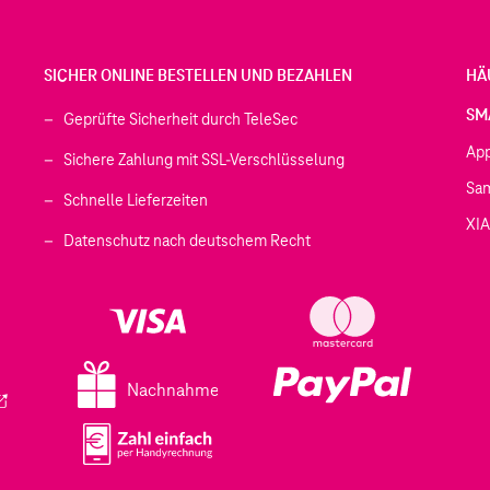
SICHER ONLINE BESTELLEN UND BEZAHLEN
HÄ
SM
Geprüfte Sicherheit durch TeleSec
Ap
Sichere Zahlung mit SSL-Verschlüsselung
Sa
Schnelle Lieferzeiten
XI
 geöffnet)
Datenschutz nach deutschem Recht
ffnet)
d in einem neuen Tab geöffnet)
fnet)
Nachnahme
ird in einem neuen Tab geöffnet)