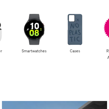
er
Smartwatches
Cases
R