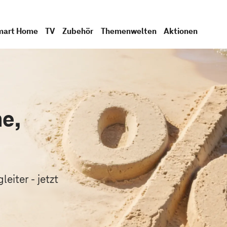
mart Home
TV
Zubehör
Themenwelten
Aktionen
e,
.
eiter - jetzt