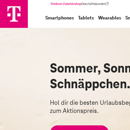
Telekom Zubehörshop
Geschäftskunden
(Wird in einem neuen Tab geöffnet)
Smartphones
Tablets
Wearables
S
Sommer, Sonn
Schnäppchen
Hol dir die besten Urlaubsbegl
zum Aktionspreis.