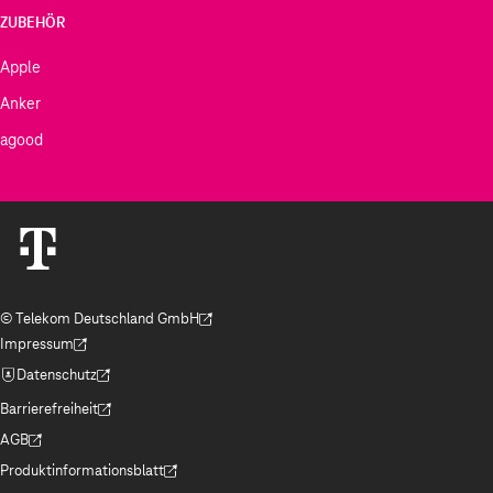
ZUBEHÖR
Apple
Anker
agood
© Telekom Deutschland GmbH
(Der Link wird in einem neuen Tab geöffnet)
Impressum
(Der Link wird in einem neuen Tab geöffnet)
Datenschutz
(Der Link wird in einem neuen Tab geöffnet)
Barrierefreiheit
(Der Link wird in einem neuen Tab geöffnet)
AGB
(Der Link wird in einem neuen Tab geöffnet)
Produktinformationsblatt
(Der Link wird in einem neuen Tab geöffnet)