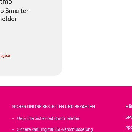
o Smarter
elder
€
fügbar
SICHER ONLINE BESTELLEN UND BEZAHLEN
HÄ
SM
Geprüfte Sicherheit durch TeleSec
Ap
Sichere Zahlung mit SSL-Verschlüsselung