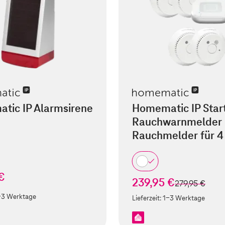
tic IP Alarmsirene
Homematic IP Start
Rauchwarnmelder 
Rauchmelder für 
€
239,95 €
statt
279,95 €
-3 Werktage
Lieferzeit:
1-3 Werktage