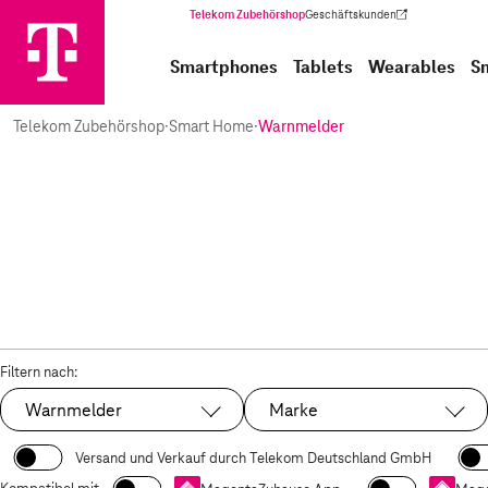
Telekom Zubehörshop
Geschäftskunden
(Wird in einem neuen Tab geöffnet)
Smartphones
Tablets
Wearables
S
Telekom Zubehörshop
·
Smart Home
·
Warnmelder
Filtern nach:
Warnmelder
Marke
Ausgewählt:
Versand und Verkauf durch Telekom Deutschland GmbH