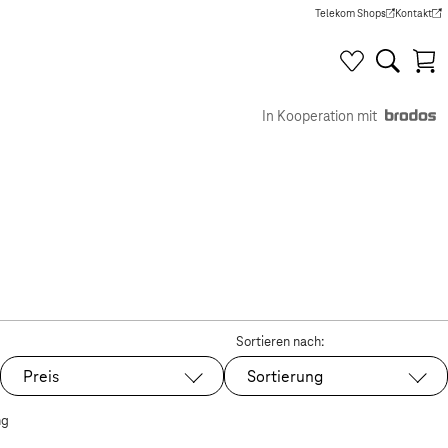
Telekom Shops
Kontakt
(Wird in einem neuen Tab g
(Wird in e
In Kooperation mit
Sortieren nach:
Preis
Sortierung
ng