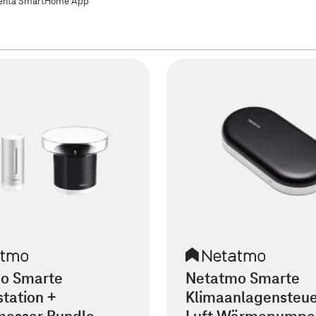
nta SmartHome App
o Smarte
Netatmo Smarte
tation +
Klimaanlagensteu