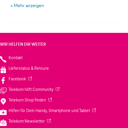
Produktion verwendet, sodass kein Abfall entsteht
Mehr anzeigen
WIR HELFEN DIR WEITER
Kontakt
Lieferstatus & Retoure
(Wird in einem neuen Tab geöffnet)
Facebook
(Wird in einem neuen Tab geöffnet)
Telekom hilft Community
(Wird in einem neuen Tab geöffnet)
Telekom Shop finden
(Wird in einem neuen
Hilfen für Dein Handy, Smartphone und Tablet
(Wird in einem neuen Tab geöffnet)
Telekom Newsletter