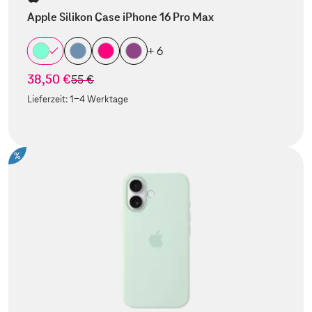
Apple Silikon Case iPhone 16 Pro Max
+ 6
38,50 €
statt
55 €
Lieferzeit:
1-4 Werktage
%