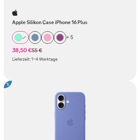
Apple Silikon Case iPhone 16 Plus
+ 5
38,50 €
statt
55 €
Lieferzeit:
1-4 Werktage
%