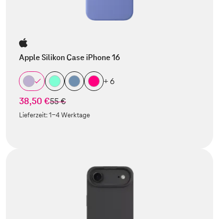
Apple Silikon Case iPhone 16
+ 6
38,50 €
statt
55 €
Lieferzeit:
1-4 Werktage