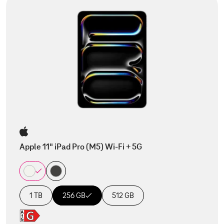
Apple 11" iPad Pro (M5) Wi-Fi + 5G
1 TB
256 GB
512 GB