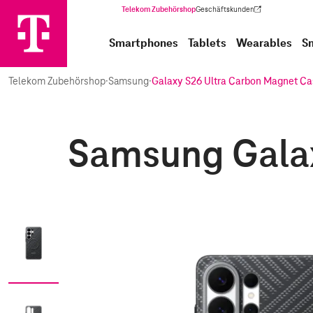
Telekom Zubehörshop
Geschäftskunden
(Wird in einem neuen Tab geöffnet)
Smartphones
Tablets
Wearables
S
Telekom Zubehörshop
·
Samsung
·
Galaxy S26 Ultra Carbon Magnet Ca
Samsung Galax