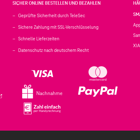
SICHER ONLINE BESTELLEN UND BEZAHLEN
HÄ
SM
Geprüfte Sicherheit durch TeleSec
Ap
Sichere Zahlung mit SSL-Verschlüsselung
Sa
Schnelle Lieferzeiten
XI
 geöffnet)
Datenschutz nach deutschem Recht
ffnet)
d in einem neuen Tab geöffnet)
fnet)
Nachnahme
ird in einem neuen Tab geöffnet)