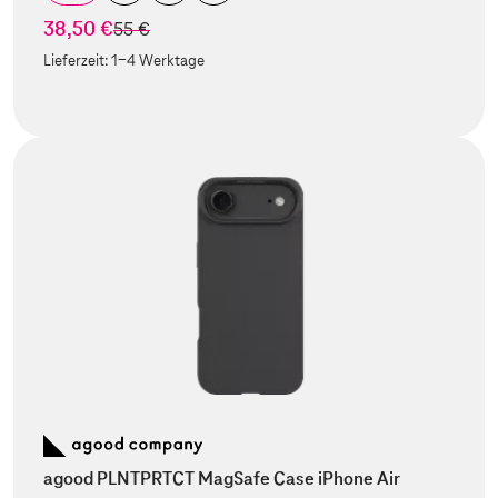
38,50 €
statt
55 €
Lieferzeit:
1-4 Werktage
agood PLNTPRTCT MagSafe Case iPhone Air