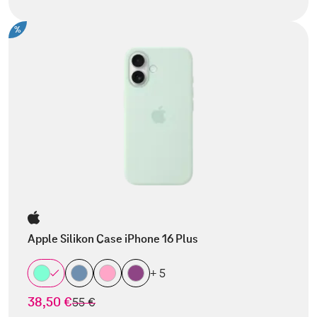
%
Apple Silikon Case iPhone 16 Plus
+ 5
38,50 €
statt
55 €