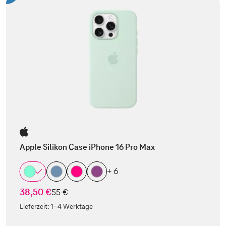
Apple Silikon Case iPhone 16 Pro Max
+ 6
38,50 €
statt
55 €
Lieferzeit:
1-4 Werktage