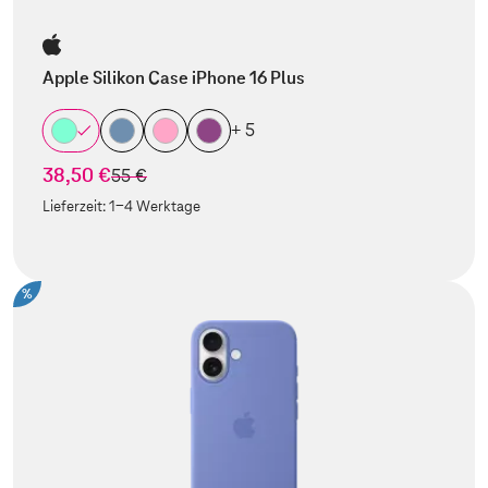
Apple Silikon Case iPhone 16 Plus
+ 5
38,50 €
statt
55 €
Lieferzeit:
1-4 Werktage
%