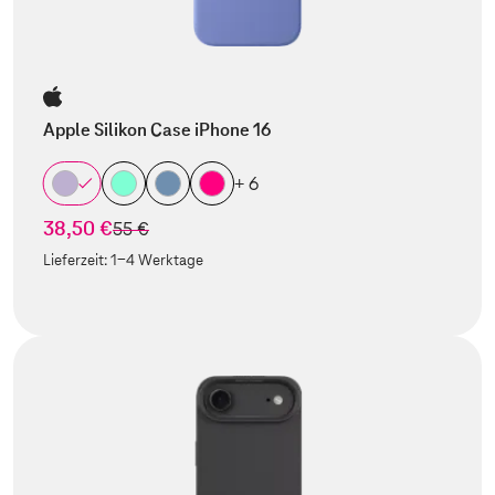
Apple Silikon Case iPhone 16
+ 6
38,50 €
statt
55 €
Lieferzeit:
1-4 Werktage