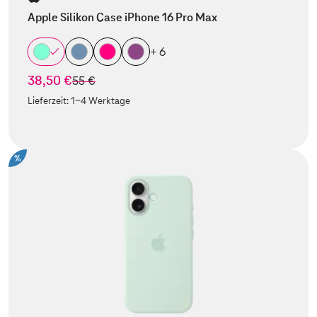
Apple Silikon Case iPhone 16 Pro Max
+ 6
38,50 €
statt
55 €
Lieferzeit:
1-4 Werktage
%