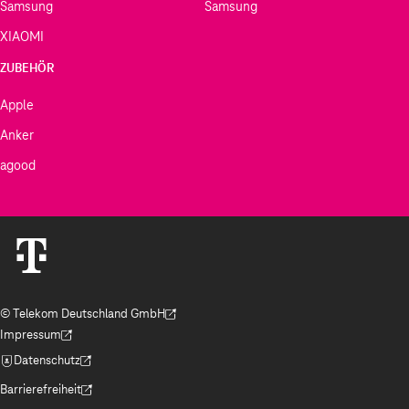
Samsung
Samsung
XIAOMI
ZUBEHÖR
Apple
Anker
agood
© Telekom Deutschland GmbH
(Der Link wird in einem neuen Tab geöffnet)
Impressum
(Der Link wird in einem neuen Tab geöffnet)
Datenschutz
(Der Link wird in einem neuen Tab geöffnet)
Barrierefreiheit
(Der Link wird in einem neuen Tab geöffnet)