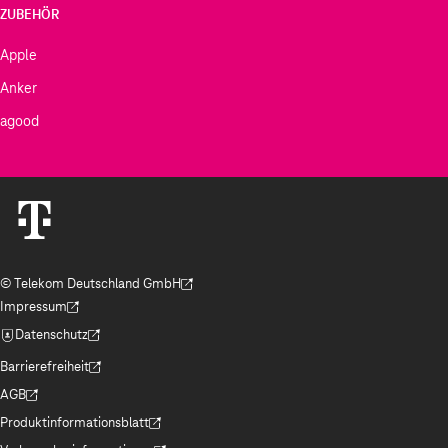
ZUBEHÖR
Apple
Anker
agood
© Telekom Deutschland GmbH
(Der Link wird in einem neuen Tab geöffnet)
Impressum
(Der Link wird in einem neuen Tab geöffnet)
Datenschutz
(Der Link wird in einem neuen Tab geöffnet)
Barrierefreiheit
(Der Link wird in einem neuen Tab geöffnet)
AGB
(Der Link wird in einem neuen Tab geöffnet)
Produktinformationsblatt
(Der Link wird in einem neuen Tab geöffnet)