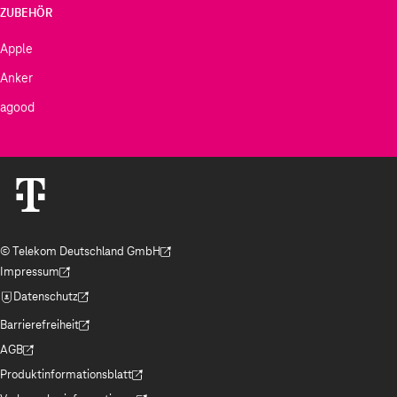
ZUBEHÖR
Apple
Anker
agood
© Telekom Deutschland GmbH
(Der Link wird in einem neuen Tab geöffnet)
Impressum
(Der Link wird in einem neuen Tab geöffnet)
Datenschutz
(Der Link wird in einem neuen Tab geöffnet)
Barrierefreiheit
(Der Link wird in einem neuen Tab geöffnet)
AGB
(Der Link wird in einem neuen Tab geöffnet)
Produktinformationsblatt
(Der Link wird in einem neuen Tab geöffnet)