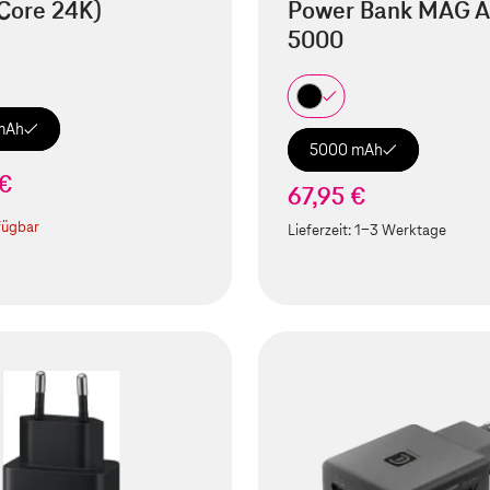
Core 24K)
Power Bank MAG A
5000
mAh
5000 mAh
 €
67,95 €
fügbar
Lieferzeit:
1-3 Werktage