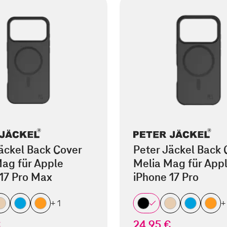
äckel Back Cover
Peter Jäckel Back 
ag für Apple
Melia Mag für App
17 Pro Max
iPhone 17 Pro
+ 1
+
€
24,95 €