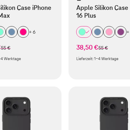
ilikon Case iPhone
Apple Silikon Case
 Max
16 Plus
+ 6
+
€
38,50 €
statt
statt
55 €
55 €
-4 Werktage
Lieferzeit:
1-4 Werktage