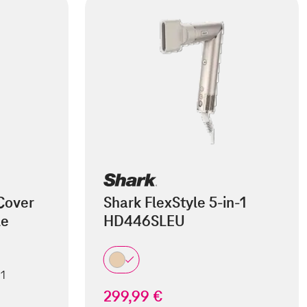
Cover
Shark FlexStyle 5-in-1
le
HD446SLEU
 1
299,99 €