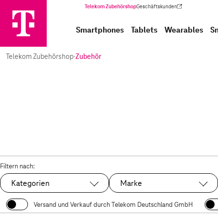
Telekom Zubehörshop
Geschäftskunden
(Wird in einem neuen Tab geöffnet)
Smartphones
Tablets
Wearables
S
Telekom Zubehörshop
·
Zubehör
Filtern nach:
Kategorien
Marke
Versand und Verkauf durch Telekom Deutschland GmbH