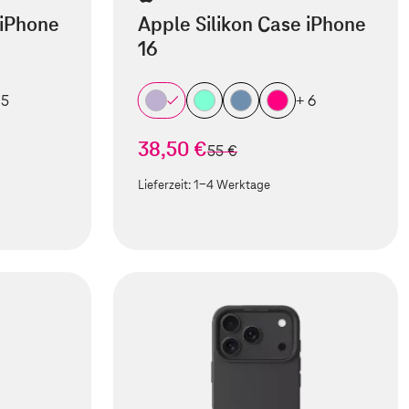
 iPhone
Apple Silikon Case iPhone
16
 5
+ 6
38,50 €
statt
55 €
Lieferzeit:
1-4 Werktage