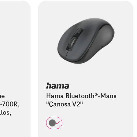
he
Hama Bluetooth®-Maus
-700R,
"Canosa V2"
los,