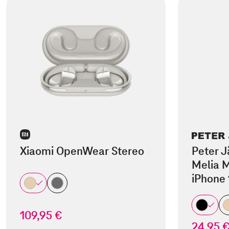
Xiaomi OpenWear Stereo
Peter J
Melia M
iPhone 
109,95 €
24,95 