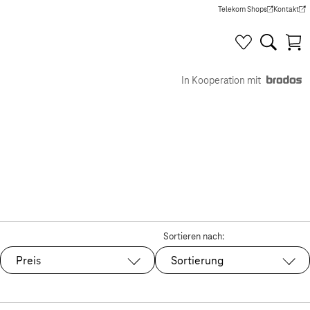
Telekom Shops
Kontakt
(Wird in einem neuen Tab g
(Wird in e
In Kooperation mit
Sortieren nach:
Preis
Sortierung