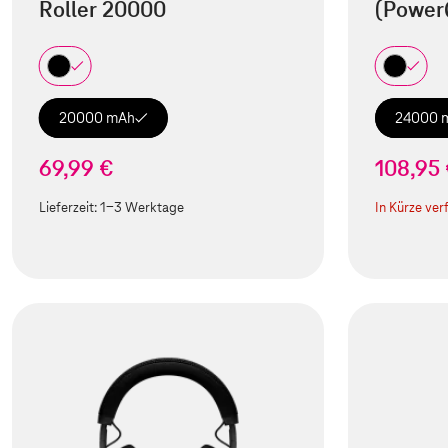
Roller 20000
(Power
20000 mAh
24000 
69,99 €
108,95
Lieferzeit:
1-3 Werktage
In Kürze ver